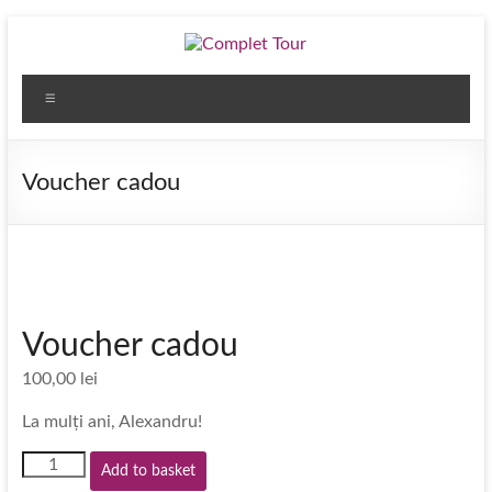
Skip
to
content
Complet
Menu
Tour
Agentia
Voucher cadou
de
turism
Complet
Tour
iti
pune
Voucher cadou
la
dispozitie
100,00
lei
bilete
La mulți ani, Alexandru!
de
avion,
Voucher
Add to basket
cazare,
cadou