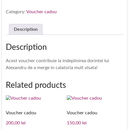
quantity
asigurari
medicale
Category:
Voucher cadou
de
calatorie,
Description
organizare
de
Description
evenimente
si
alte
Acest voucher contribuie la indeplinirea dorintei lui
servicii
Alexandru de a merge in calatoria mult visata!
specifice
agentiilor
Related products
de
turism
Voucher cadou
Voucher cadou
200,00
lei
150,00
lei